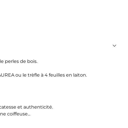
e perles de bois.
 AUREA
ou
le trèfle à 4 feuilles en laiton.
catesse et authenticité.
e coiffeuse...