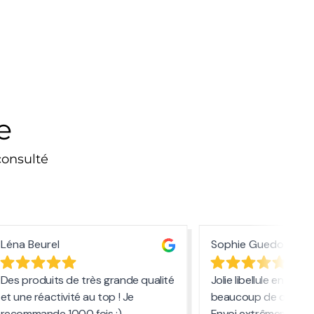
e
consulté